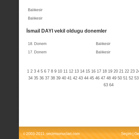
Balıkesir
Balıkesir
İsmail DAYI vekil oldugu donemler
18. Donem
Balıkesir
17. Donem
Balıkesir
1
2
3
4
5
6
7
8
9
10
11
12
13
14
15
16
17
18
19
20
21
22
23
2
34
35
36
37
38
39
40
41
42
43
44
45
46
47
48
49
50
51
52
53
63
64
c 2003-2011. secimsonuclari.com
Seçim
|
Ge