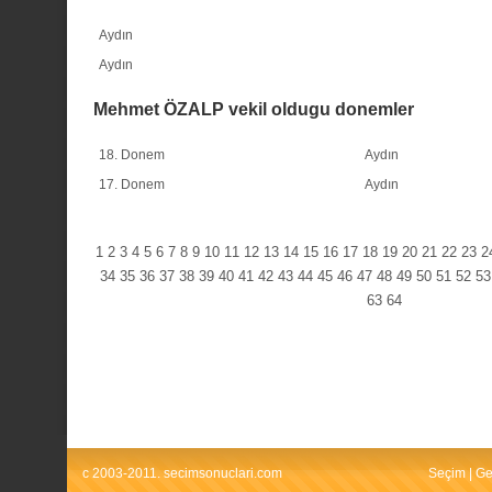
Aydın
Aydın
Mehmet ÖZALP vekil oldugu donemler
18. Donem
Aydın
17. Donem
Aydın
1
2
3
4
5
6
7
8
9
10
11
12
13
14
15
16
17
18
19
20
21
22
23
2
34
35
36
37
38
39
40
41
42
43
44
45
46
47
48
49
50
51
52
53
63
64
c 2003-2011. secimsonuclari.com
Seçim
|
Ge