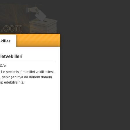
killer
etvekilleri
11'e
e seçilmiş tüm millet vekili listesi.
l il, şehir şehir ya da dönem dönem
kip edebilirsiniz.