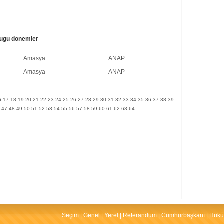
ugu donemler
Amasya
ANAP
Amasya
ANAP
6
17
18
19
20
21
22
23
24
25
26
27
28
29
30
31
32
33
34
35
36
37
38
39
47
48
49
50
51
52
53
54
55
56
57
58
59
60
61
62
63
64
Seçim
|
Genel
|
Yerel
|
Referandum
|
Cumhurbaşkanı
|
Hükü