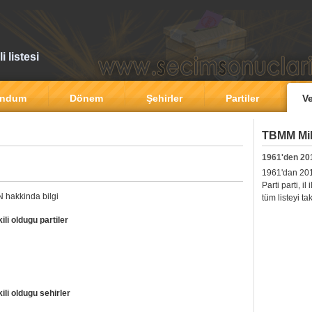
 listesi
andum
Dönem
Şehirler
Partiler
Ve
TBMM Mill
1961'den 20
1961'dan 2011'
Parti parti, i
 hakkinda bilgi
tüm listeyi ta
i oldugu partiler
i oldugu sehirler