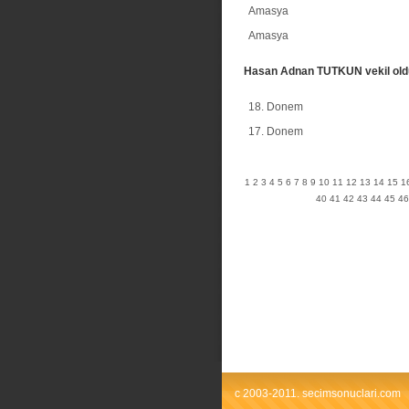
Amasya
Amasya
Hasan Adnan TUTKUN vekil old
18. Donem
17. Donem
1
2
3
4
5
6
7
8
9
10
11
12
13
14
15
1
40
41
42
43
44
45
46
c 2003-2011. secimsonuclari.com