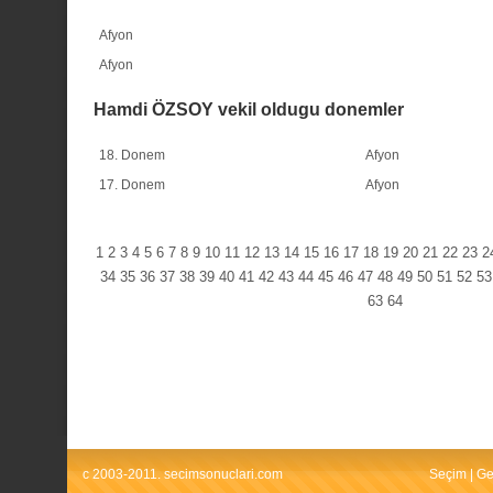
Afyon
Afyon
Hamdi ÖZSOY vekil oldugu donemler
18. Donem
Afyon
17. Donem
Afyon
1
2
3
4
5
6
7
8
9
10
11
12
13
14
15
16
17
18
19
20
21
22
23
2
34
35
36
37
38
39
40
41
42
43
44
45
46
47
48
49
50
51
52
53
63
64
c 2003-2011. secimsonuclari.com
Seçim
|
Ge