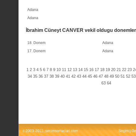
Adana
Adana
İbrahim Cüneyt CANVER vekil oldugu donemler
18. Donem
Adana
17. Donem
Adana
1
2
3
4
5
6
7
8
9
10
11
12
13
14
15
16
17
18
19
20
21
22
23
2
34
35
36
37
38
39
40
41
42
43
44
45
46
47
48
49
50
51
52
53
63
64
c 2003-2011. secimsonuclari.com
Seçim
|
Ge