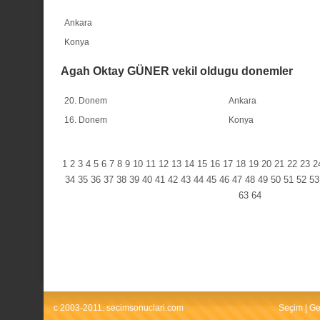
Ankara
Konya
Agah Oktay GÜNER vekil oldugu donemler
20. Donem
Ankara
16. Donem
Konya
1
2
3
4
5
6
7
8
9
10
11
12
13
14
15
16
17
18
19
20
21
22
23
2
34
35
36
37
38
39
40
41
42
43
44
45
46
47
48
49
50
51
52
53
63
64
c 2003-2011. secimsonuclari.com
Seçim
|
Ge