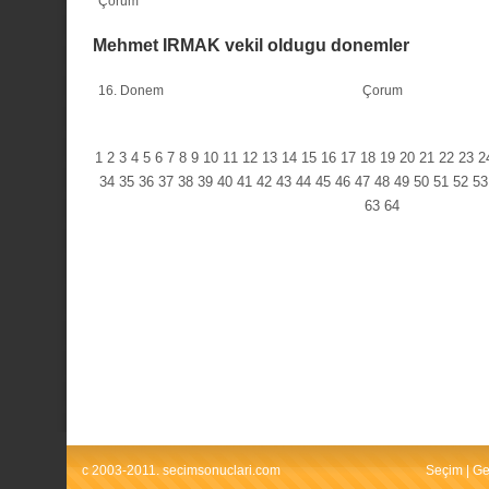
Çorum
Mehmet IRMAK vekil oldugu donemler
16. Donem
Çorum
1
2
3
4
5
6
7
8
9
10
11
12
13
14
15
16
17
18
19
20
21
22
23
2
34
35
36
37
38
39
40
41
42
43
44
45
46
47
48
49
50
51
52
53
63
64
c 2003-2011. secimsonuclari.com
Seçim
|
Ge