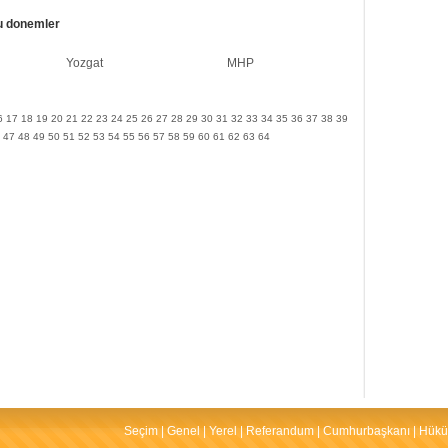
u donemler
Yozgat
MHP
6
17
18
19
20
21
22
23
24
25
26
27
28
29
30
31
32
33
34
35
36
37
38
39
47
48
49
50
51
52
53
54
55
56
57
58
59
60
61
62
63
64
Seçim
|
Genel
|
Yerel
|
Referandum
|
Cumhurbaşkanı
|
Hükü