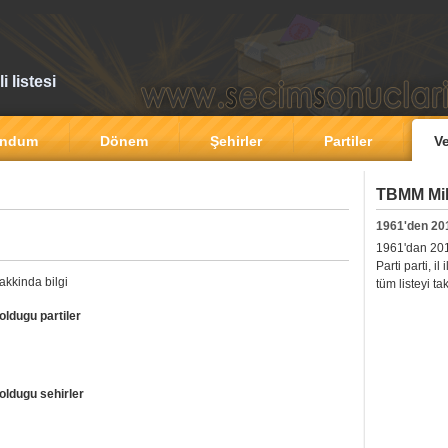
 listesi
andum
Dönem
Şehirler
Partiler
Ve
TBMM Mill
1961'den 20
1961'dan 2011'
Parti parti, i
akkinda bilgi
tüm listeyi ta
oldugu partiler
oldugu sehirler