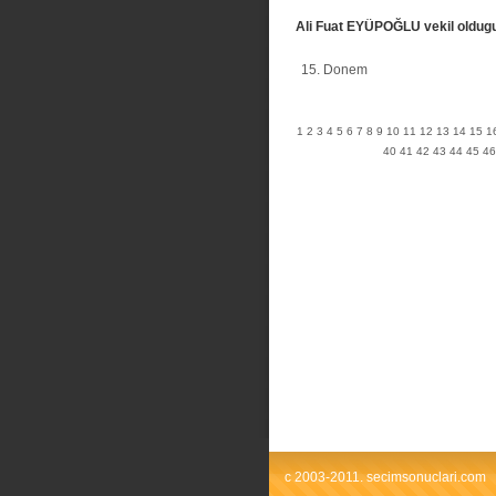
Ali Fuat EYÜPOĞLU vekil oldug
15. Donem
1
2
3
4
5
6
7
8
9
10
11
12
13
14
15
1
40
41
42
43
44
45
46
c 2003-2011. secimsonuclari.com