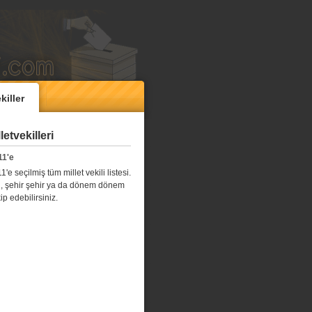
killer
etvekilleri
11'e
e seçilmiş tüm millet vekili listesi.
l il, şehir şehir ya da dönem dönem
kip edebilirsiniz.