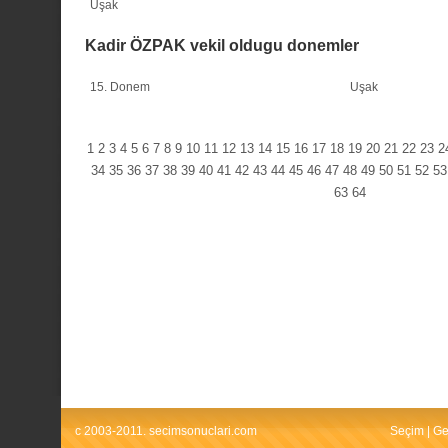
Uşak
Kadir ÖZPAK vekil oldugu donemler
15. Donem
Uşak
1
2
3
4
5
6
7
8
9
10
11
12
13
14
15
16
17
18
19
20
21
22
23
2
34
35
36
37
38
39
40
41
42
43
44
45
46
47
48
49
50
51
52
53
63
64
c 2003-2011. secimsonuclari.com
Seçim
|
Ge