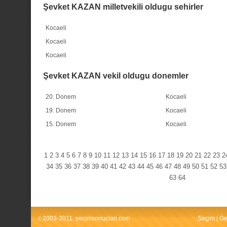
Şevket KAZAN milletvekili oldugu sehirler
Kocaeli
Kocaeli
Kocaeli
Şevket KAZAN vekil oldugu donemler
20. Donem
Kocaeli
19. Donem
Kocaeli
15. Donem
Kocaeli
1
2
3
4
5
6
7
8
9
10
11
12
13
14
15
16
17
18
19
20
21
22
23
2
34
35
36
37
38
39
40
41
42
43
44
45
46
47
48
49
50
51
52
53
63
64
c 2003-2011. secimsonuclari.com
Seçim
|
Ge