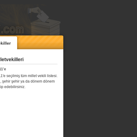
killer
etvekilleri
11'e
e seçilmiş tüm millet vekili listesi.
l il, şehir şehir ya da dönem dönem
kip edebilirsiniz.