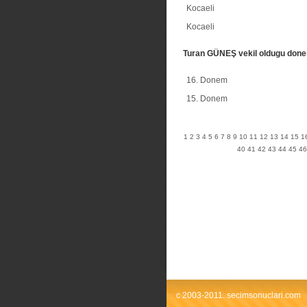
Kocaeli
Kocaeli
Turan GÜNEŞ vekil oldugu don
16. Donem
15. Donem
1
2
3
4
5
6
7
8
9
10
11
12
13
14
15
1
40
41
42
43
44
45
46
c 2003-2011. secimsonuclari.com