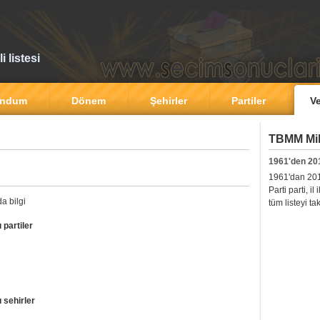
 listesi
andum
Dönem
Şehirler
Partiler
Ve
TBMM Mill
1961'den 20
1961'dan 2011'
Parti parti, i
a bilgi
tüm listeyi ta
 partiler
 sehirler