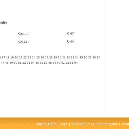
emler
Kocaeli
CHP
Kocaeli
CHP
6
17
18
19
20
21
22
23
24
25
26
27
28
29
30
31
32
33
34
35
36
37
38
39
47
48
49
50
51
52
53
54
55
56
57
58
59
60
61
62
63
64
Seçim
|
Genel
|
Yerel
|
Referandum
|
Cumhurbaşkanı
|
Hükü