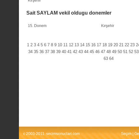
Kırşehir
Sait SAYLAM vekil oldugu donemler
15. Donem
Kırşehir
1
2
3
4
5
6
7
8
9
10
11
12
13
14
15
16
17
18
19
20
21
22
23
2
34
35
36
37
38
39
40
41
42
43
44
45
46
47
48
49
50
51
52
53
63
64
c 2003-2011. secimsonuclari.com
Seçim
|
Ge