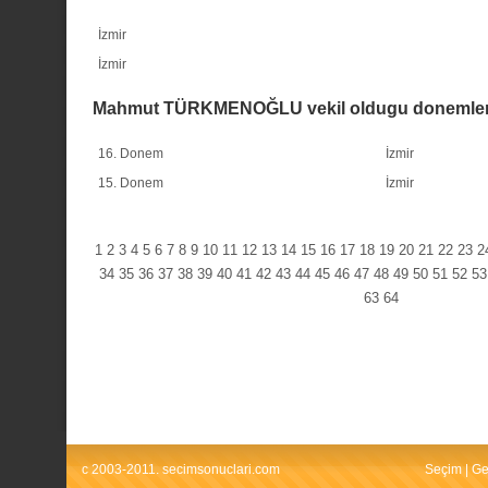
İzmir
İzmir
Mahmut TÜRKMENOĞLU vekil oldugu donemle
16. Donem
İzmir
15. Donem
İzmir
1
2
3
4
5
6
7
8
9
10
11
12
13
14
15
16
17
18
19
20
21
22
23
2
34
35
36
37
38
39
40
41
42
43
44
45
46
47
48
49
50
51
52
53
63
64
c 2003-2011. secimsonuclari.com
Seçim
|
Ge