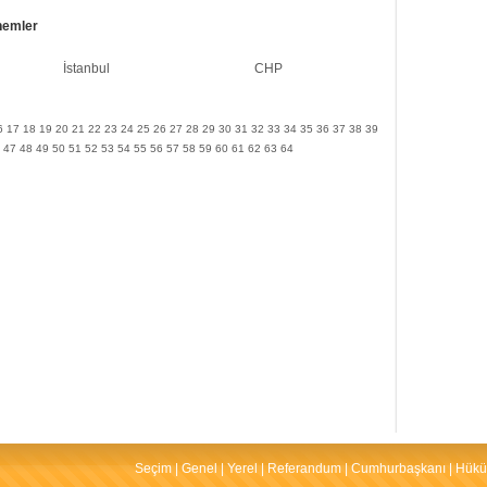
nemler
İstanbul
CHP
6
17
18
19
20
21
22
23
24
25
26
27
28
29
30
31
32
33
34
35
36
37
38
39
47
48
49
50
51
52
53
54
55
56
57
58
59
60
61
62
63
64
Seçim
|
Genel
|
Yerel
|
Referandum
|
Cumhurbaşkanı
|
Hükü