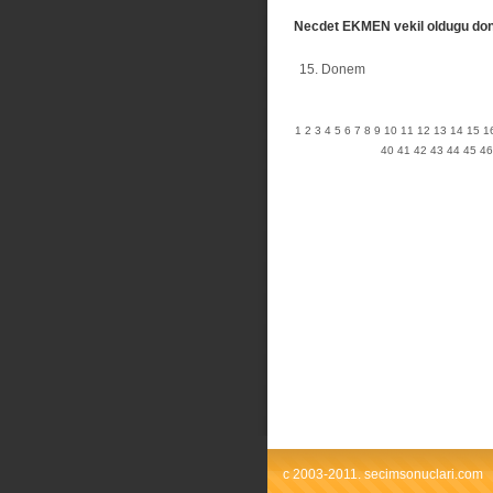
Necdet EKMEN vekil oldugu do
15. Donem
1
2
3
4
5
6
7
8
9
10
11
12
13
14
15
1
40
41
42
43
44
45
46
c 2003-2011. secimsonuclari.com