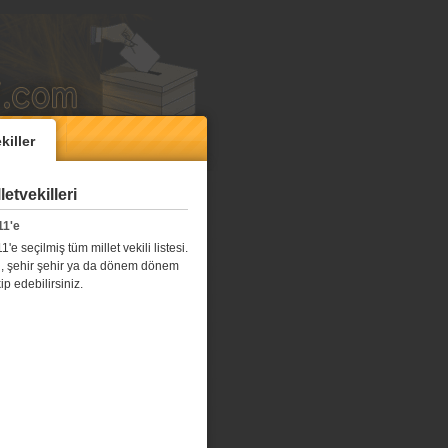
killer
etvekilleri
11'e
e seçilmiş tüm millet vekili listesi.
l il, şehir şehir ya da dönem dönem
kip edebilirsiniz.