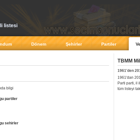
 listesi
andum
Dönem
Şehirler
Partiler
Ve
TBMM Mill
1961'den 20
1961'dan 2011'
Parti parti, i
da bilgi
tüm listeyi ta
u partiler
gu sehirler