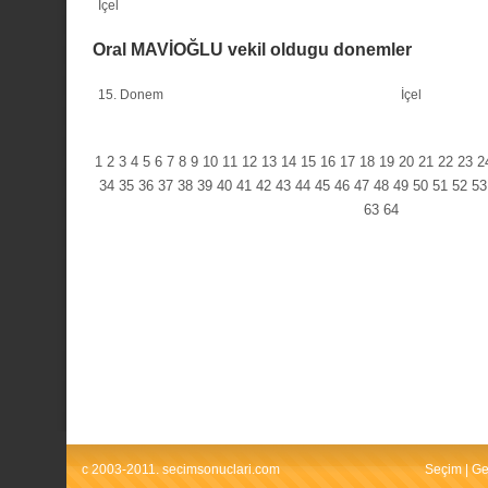
İçel
Oral MAVİOĞLU vekil oldugu donemler
15. Donem
İçel
1
2
3
4
5
6
7
8
9
10
11
12
13
14
15
16
17
18
19
20
21
22
23
2
34
35
36
37
38
39
40
41
42
43
44
45
46
47
48
49
50
51
52
53
63
64
c 2003-2011. secimsonuclari.com
Seçim
|
Ge