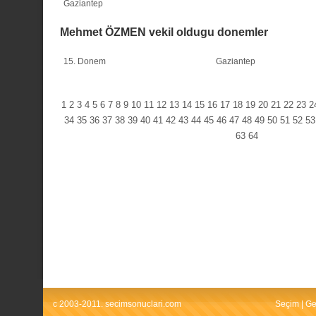
Gaziantep
Mehmet ÖZMEN vekil oldugu donemler
15. Donem
Gaziantep
1
2
3
4
5
6
7
8
9
10
11
12
13
14
15
16
17
18
19
20
21
22
23
2
34
35
36
37
38
39
40
41
42
43
44
45
46
47
48
49
50
51
52
53
63
64
c 2003-2011. secimsonuclari.com
Seçim
|
Ge