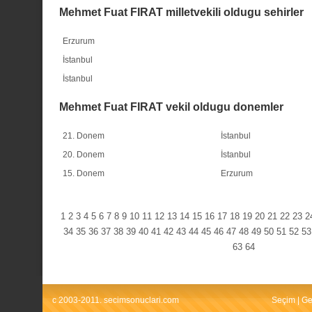
Mehmet Fuat FIRAT milletvekili oldugu sehirler
Erzurum
İstanbul
İstanbul
Mehmet Fuat FIRAT vekil oldugu donemler
21. Donem
İstanbul
20. Donem
İstanbul
15. Donem
Erzurum
1
2
3
4
5
6
7
8
9
10
11
12
13
14
15
16
17
18
19
20
21
22
23
2
34
35
36
37
38
39
40
41
42
43
44
45
46
47
48
49
50
51
52
53
63
64
c 2003-2011. secimsonuclari.com
Seçim
|
Ge