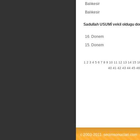
Balıkesir
Balıkesir
Sadullah USUMİ vekil oldugu d
16. Donem
15. Donem
1
2
3
4
5
6
7
8
9
10
11
12
13
14
15
1
40
41
42
43
44
45
46
c 2003-2011. secimsonuclari.com