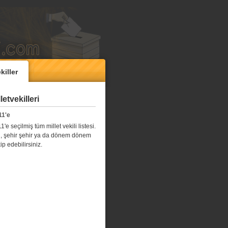
killer
etvekilleri
11'e
e seçilmiş tüm millet vekili listesi.
l il, şehir şehir ya da dönem dönem
kip edebilirsiniz.