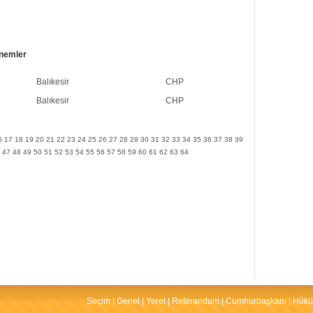
onemler
Balıkesir
CHP
Balıkesir
CHP
6
17
18
19
20
21
22
23
24
25
26
27
28
29
30
31
32
33
34
35
36
37
38
39
47
48
49
50
51
52
53
54
55
56
57
58
59
60
61
62
63
64
Seçim
|
Genel
|
Yerel
|
Referandum
|
Cumhurbaşkanı
|
Hükü