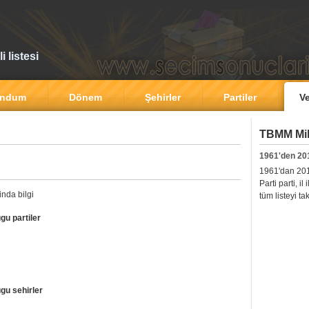
 listesi
andum
Dönem
Şehirler
Partiler
Ve
TBMM Mill
1961'den 20
1961'dan 2011'
Parti parti, i
nda bilgi
tüm listeyi ta
gu partiler
gu sehirler