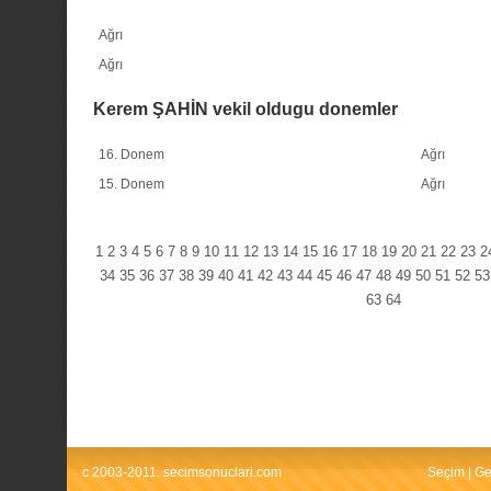
Ağrı
Ağrı
Kerem ŞAHİN vekil oldugu donemler
16. Donem
Ağrı
15. Donem
Ağrı
1
2
3
4
5
6
7
8
9
10
11
12
13
14
15
16
17
18
19
20
21
22
23
2
34
35
36
37
38
39
40
41
42
43
44
45
46
47
48
49
50
51
52
53
63
64
c 2003-2011. secimsonuclari.com
Seçim
|
Ge