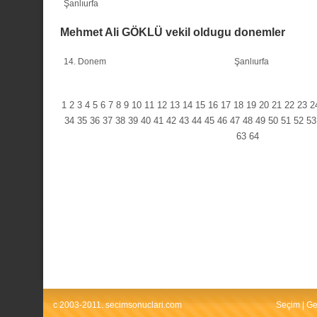
Şanlıurfa
Mehmet Ali GÖKLÜ vekil oldugu donemler
14. Donem
Şanlıurfa
1
2
3
4
5
6
7
8
9
10
11
12
13
14
15
16
17
18
19
20
21
22
23
2
34
35
36
37
38
39
40
41
42
43
44
45
46
47
48
49
50
51
52
53
63
64
c 2003-2011. secimsonuclari.com
Seçim
|
Ge