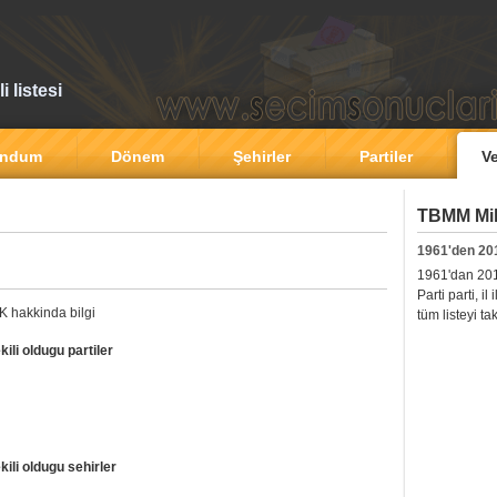
 listesi
andum
Dönem
Şehirler
Partiler
Ve
TBMM Mill
1961'den 20
1961'dan 2011'
Parti parti, i
 hakkinda bilgi
tüm listeyi ta
i oldugu partiler
i oldugu sehirler