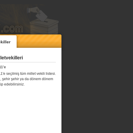
killer
etvekilleri
11'e
e seçilmiş tüm millet vekili listesi.
l il, şehir şehir ya da dönem dönem
kip edebilirsiniz.