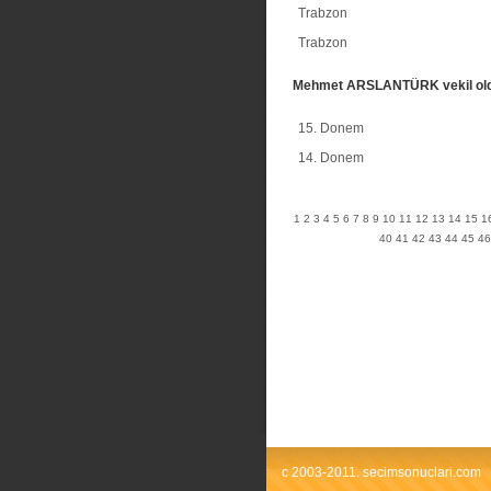
Trabzon
Trabzon
Mehmet ARSLANTÜRK vekil ol
15. Donem
14. Donem
1
2
3
4
5
6
7
8
9
10
11
12
13
14
15
1
40
41
42
43
44
45
46
c 2003-2011. secimsonuclari.com