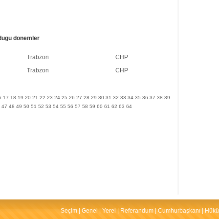
dugu donemler
Trabzon
CHP
Trabzon
CHP
6
17
18
19
20
21
22
23
24
25
26
27
28
29
30
31
32
33
34
35
36
37
38
39
47
48
49
50
51
52
53
54
55
56
57
58
59
60
61
62
63
64
Seçim
|
Genel
|
Yerel
|
Referandum
|
Cumhurbaşkanı
|
Hükü