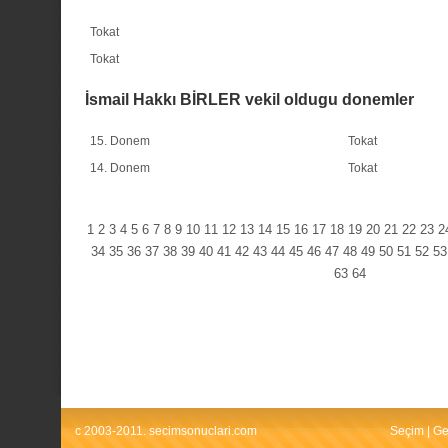
Tokat
Tokat
İsmail Hakkı BİRLER vekil oldugu donemler
15. Donem
Tokat
14. Donem
Tokat
1
2
3
4
5
6
7
8
9
10
11
12
13
14
15
16
17
18
19
20
21
22
23
2
34
35
36
37
38
39
40
41
42
43
44
45
46
47
48
49
50
51
52
53
63
64
c 2003-2011. secimsonuclari.com
Seçim
|
Ge