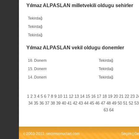
Yılmaz ALPASLAN milletvekili oldugu sehirler
Tekirdağ
Tekirdağ
Tekirdağ
Yılmaz ALPASLAN vekil oldugu donemler
16. Donem
Tekirdağ
15. Donem
Tekirdağ
14. Donem
Tekirdağ
1
2
3
4
5
6
7
8
9
10
11
12
13
14
15
16
17
18
19
20
21
22
23
2
34
35
36
37
38
39
40
41
42
43
44
45
46
47
48
49
50
51
52
53
63
64
c 2003-2011. secimsonuclari.com
Seçim
|
Ge